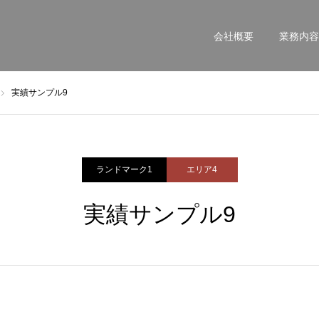
。
会社概要
業務内容
実績サンプル9
ランドマーク1
エリア4
実績サンプル9