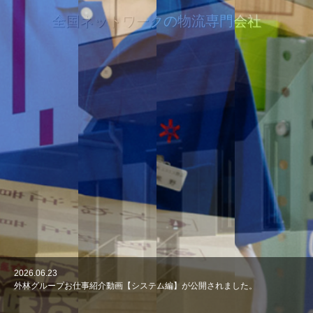
全国ネットワークの物流専門会社
2026.06.23
2026.06.8
2026.05.26
2026.01.27
2026.01.5
外林グループお仕事紹介動画【システム編】が公開されました。
外林グループお仕事紹介動画【物流編】が公開されました。
外林グループお仕事紹介動画【営業編】が公開されました。
滋賀物流センター開設
FOR RENT貸倉庫（新潟）